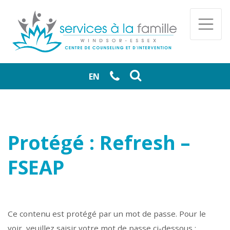
Skip to main content
Togg
EN
Protégé : Refresh –
FSEAP
Ce contenu est protégé par un mot de passe. Pour le
voir, veuillez saisir votre mot de passe ci-dessous :