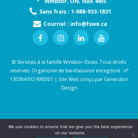
Windsor, ON, N8X 4M5
Sans frais : 1-888-933-1831
Courriel :
info@fswe.ca
Facebook
Instagram
Linkedin
Youtube
© Services à la famille Windsor-Essex. Tous droits
réservés. Organisme de bienfaisance enregistré : n°
130364102 RR0001 | Site Web conçu par
Generator
Design
We use cookies to ensure that we give you the best experience
on our website.