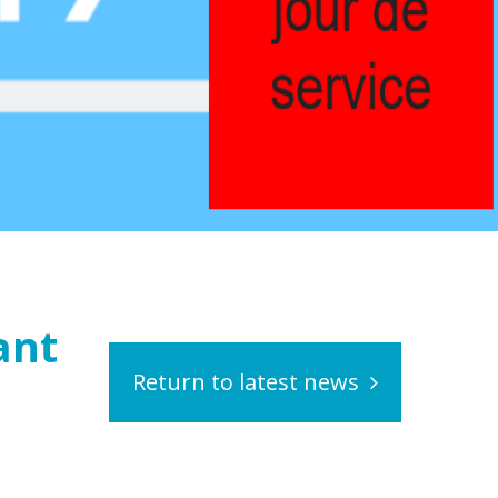
ant
Return to latest news